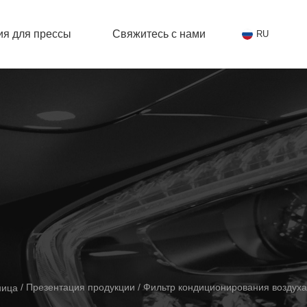
я для прессы
Свяжитесь с нами
RU
/
Презентация продукции
/
Фильтр кондиционирования воздуха
ница